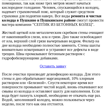
помощники, так как ниже трех метров может начаться
кислородное голодание. Человек, спускающийся в колодец,
надевает страховочный пояс, который служит средством
страховки для поднятия наверх. Все виды
ремонта и чистки
колодца в Пушкино и Пушкинском районе
смогут провести
мастера компании "СЕПТИК ИЗ БЕТОННЫХ КОЛЕЦ".
Жесткой щеткой или металлическим скребком стены очищают
от накопившейся слизи, ила и грязи. Дно также освобождают
от ила, верхний слой грязи вычерпываю ведром. Фильтр на
дне колодца необходимо полностью заменить. Стены шахты
внимательно осматривают и устраняют все дефекты в виде
трещин. Швы промазывают бетонным раствором с
гидрофобизирующими добавками.
Оставить заявку
После очистки производят дезинфекцию колодца. Для этого
стены и дно обрабатывают марганцовкой, 10% хлорным
раствором или «Белизной». Спустя некоторое время все
поверхности промывают чистой водой, вновь откачивают все
смывы из колодца и оставляют шахту для наполнения. Если
вода будет пахнуть хлоркой, необходимо ее откачать еще раз.
Водой, заполнившей колодец, можно пользоваться через
неделю, после того как она отстоится.