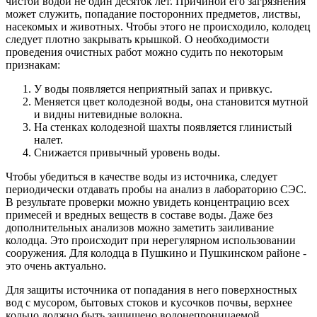
чистой водой не один десяток лет. Причиной его загрязнения
может служить, попадание посторонних предметов, листвы,
насекомых и животных. Чтобы этого не происходило, колодец
следует плотно закрывать крышкой. О необходимости
проведения очистных работ можно судить по некоторым
признакам:
У воды появляется неприятный запах и привкус.
Меняется цвет колодезной воды, она становится мутной
и видны нитевидные волокна.
На стенках колодезной шахты появляется глинистый
налет.
Снижается привычный уровень воды.
Чтобы убедиться в качестве воды из источника, следует
периодически отдавать пробы на анализ в лабораторию СЭС.
В результате проверки можно увидеть концентрацию всех
примесей и вредных веществ в составе воды. Даже без
дополнительных анализов можно заметить заиливание
колодца. Это происходит при нерегулярном использовании
сооружения. Для колодца в Пушкино и Пушкинском районе -
это очень актуально.
Для защиты источника от попадания в него поверхностных
вод с мусором, бытовых стоков и кусочков почвы, верхнее
кольцо должно быть защищено водонепроницаемой