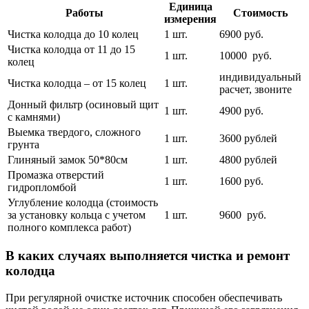
Единица
Работы
Стоимость
измерения
Чистка колодца до 10 колец
1 шт.
6900 руб.
Чистка колодца от 11 до 15
1 шт.
10000 руб.
колец
индивидуальный
Чистка колодца – от 15 колец
1 шт.
расчет, звоните
Донный фильтр (осиновый щит
1 шт.
4900 руб.
с камнями)
Выемка твердого, сложного
1 шт.
3600 рублей
грунта
Глиняный замок 50*80см
1 шт.
4800 рублей
Промазка отверстий
1 шт.
1600 руб.
гидропломбой
Углубление колодца (стоимость
за установку кольца с учетом
1 шт.
9600 руб.
полного комплекса работ)
В каких случаях выполняется чистка и ремонт
колодца
При регулярной очистке источник способен обеспечивать